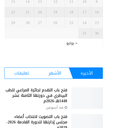
15
14
13
12
11
10
9
22
21
20
19
18
17
16
29
28
27
26
25
24
23
31
30
« يوليو
الأخيرة
الأشهر
تعليقات
فتح باب التقدم لجائزة المراعي للطب
البيطري في دورتها الثامنة عشر
1448هـ-2026م
منذ أسبوعين
فتح باب التصويت لانتخاب أعضاء
مجلس إدارتها للدورة القادمة 2026-
2029م