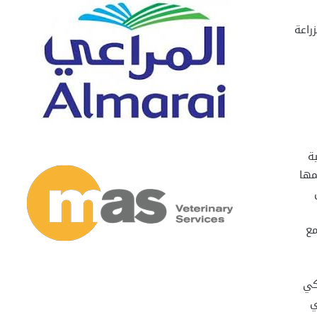
راعة
ة
مها
مع
كي
ي