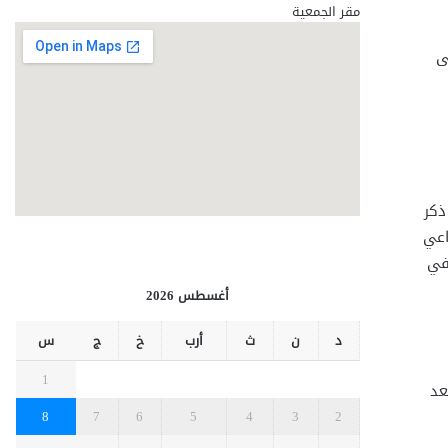
مقر الجمعية
ى
ذكر
اعي
في
أغسطس 2026
د
ن
ث
أرب
خ
ج
س
1
عد
8
7
6
5
4
3
2