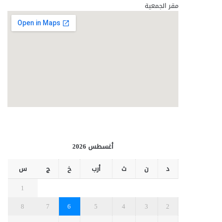
مقر الجمعية
أغسطس 2026
د
ن
ث
أرب
خ
ج
س
1
8
7
6
5
4
3
2