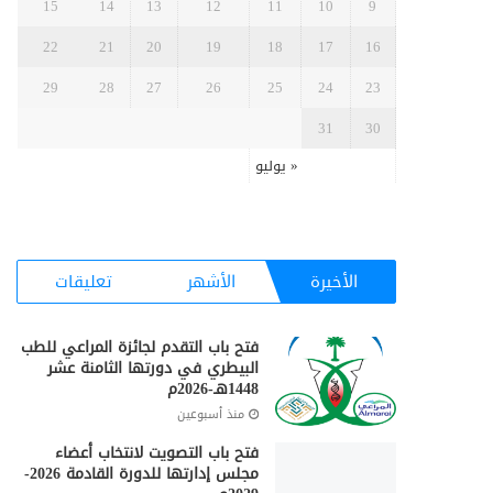
15
14
13
12
11
10
9
22
21
20
19
18
17
16
29
28
27
26
25
24
23
31
30
« يوليو
الأخيرة
الأشهر
تعليقات
فتح باب التقدم لجائزة المراعي للطب
البيطري في دورتها الثامنة عشر
1448هـ-2026م
منذ أسبوعين
فتح باب التصويت لانتخاب أعضاء
مجلس إدارتها للدورة القادمة 2026-