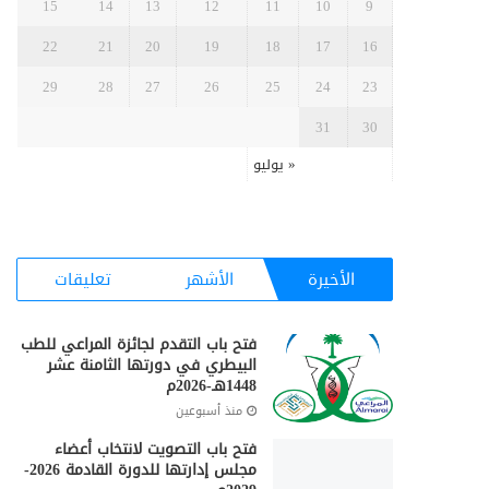
15
14
13
12
11
10
9
22
21
20
19
18
17
16
29
28
27
26
25
24
23
31
30
« يوليو
الأخيرة
الأشهر
تعليقات
فتح باب التقدم لجائزة المراعي للطب
البيطري في دورتها الثامنة عشر
1448هـ-2026م
منذ أسبوعين
فتح باب التصويت لانتخاب أعضاء
مجلس إدارتها للدورة القادمة 2026-