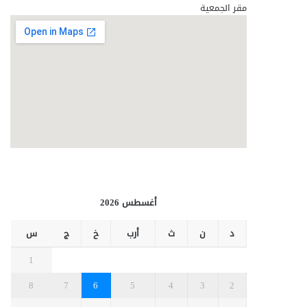
مقر الجمعية
أغسطس 2026
د
ن
ث
أرب
خ
ج
س
1
8
7
6
5
4
3
2