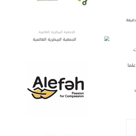
دقيقة
الجمعية البيطرية العالمية
ت
Essential Cli وذلك لمدة (5) أيام اعتبارا من 12-6-1440هـ الموافق 17-2-2019م علما