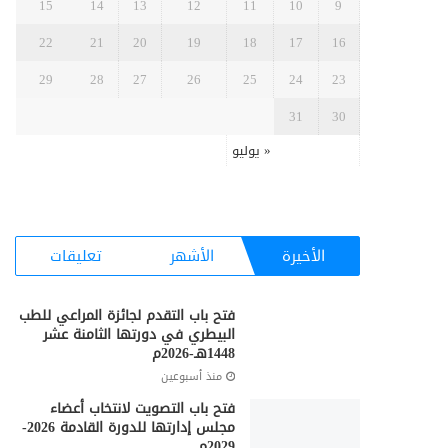
15
14
13
12
11
10
9
22
21
20
19
18
17
16
29
28
27
26
25
24
23
31
30
« يوليو
الأخيرة
الأشهر
تعليقات
فتح باب التقدم لجائزة المراعي للطب
البيطري في دورتها الثامنة عشر
1448هـ-2026م
منذ أسبوعين
فتح باب التصويت لانتخاب أعضاء
مجلس إدارتها للدورة القادمة 2026-
2029م