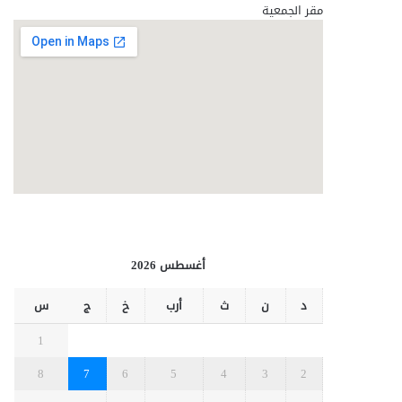
مقر الجمعية
أغسطس 2026
د
ن
ث
أرب
خ
ج
س
1
8
7
6
5
4
3
2