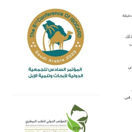
دقيقة
ذلك
ت
في
 في